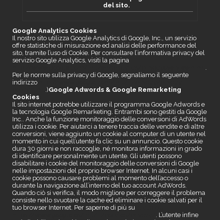
del sito.
Google Analytics Cookies
Il nostro sito utilizza Google Analytics di Google, Inc., un servizio
offre statistiche di misurazione ed analisi delle performance del
sito, tramite l’uso di Cookie. Per consultare l’informativa privacy del
servizio Google Analytics, visiti la pagina
http://www.google.com/intl/en/analytics/privacyoverview.html
.
Per le norme sulla privacy di Google, segnaliamo il seguente
indirizzo
http://www.google.com/intl/it/privacy/privacy-
policy.html
.)
Google Adwords & Google Remarketing
Cookies
Il sito internet potrebbe utilizzare il programma Google Adwords e
la tecnologia Google Remarketing. Entrambi sono gestiti da Google
Inc.. Anche la funzione monitoraggio delle conversioni di AdWords
utilizza i cookie. Per aiutarci a tenere traccia delle vendite e di altre
conversioni, viene aggiunto un cookie al computer di un utente nel
momento in cui quell’utente fa clic su un annuncio. Questo cookie
dura 30 giorni e non raccoglie, né monitora informazioni in grado
di identificare personalmente un utente. Gli utenti possono
disabilitare i cookie del monitoraggio delle conversioni di Google
nelle impostazioni del proprio browser Internet. In alcuni casi i
cookie possono causare problemi al momento dell’accesso o
durante la navigazione all’interno del tuo account AdWords.
Quando ciò si verifica, il modo migliore per correggere il problema
consiste nello svuotare la cache ed eliminare i cookie salvati per il
tuo browser Internet. Per saperne di più su
clicca qui
https://www.google.es/intl/it/policies/privacy/
. L’utente infine