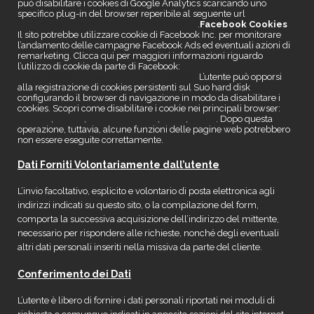
può disabilitare i cookies di Google Analytics scaricando uno
specifico plug-in del browser reperibile al seguente url
https://tools.google.com/dlpage/gaoptout
.
Facebook Cookies
Il sito potrebbe utilizzare cookie di Facebook Inc. per monitorare
l’andamento delle campagne Facebook Ads ed eventuali azioni di
remarketing. Clicca qui per maggiori informazioni riguardo
l’utilizzo di cookie da parte di Facebook:
https://www.facebook.com/help/cookies/
L’utente può opporsi
alla registrazione di cookies persistenti sul Suo hard disk
configurando il browser di navigazione in modo da disabilitare i
cookies. Scopri come disabilitare i cookie nei principali browser:
Chrome
,
Firefox
,
Internet Explorer
,
Safari
,
Opera
. Dopo questa
operazione, tuttavia, alcune funzioni delle pagine web potrebbero
non essere eseguite correttamente.
Dati Forniti Volontariamente dall’utente
L’invio facoltativo, esplicito e volontario di posta elettronica agli
indirizzi indicati su questo sito, o la compilazione del form,
comporta la successiva acquisizione dell’indirizzo del mittente,
necessario per rispondere alle richieste, nonché degli eventuali
altri dati personali inseriti nella missiva da parte del cliente.
Conferimento dei Dati
L’utente è libero di fornire i dati personali riportati nei moduli di