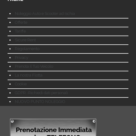
Noleggio Auto e Scooter ad Ischia
Offerte
Tariffe
Sicure Rent
Regolamento
Privacy
Prenota il Tuo Veicolo
La nostra Flotta
Cookie
GDPR -Richiedi dati personali
NUOVO PUNTO NOLEGGIO