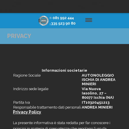
Autonoleggio Ischia per noleggiare Auto a Ischia o noleggiare Scooter a
ischia, Rent auto o scooter a Ischia con Autonoleggio Ischia Rent Auto
Scooter
HOME
PRIVACY
OFFERTE
TARIFFE
Informazioni societarie
LA FLOTTA
Ragione Sociale
AUTONOLEGGIO
ISCHIA DI ANDREA
MINIERI
PRENOTA
Indirizzo sede legale
Via Nuova
Iasolino, 27 –
80077 Ischia (NA)
SICURE RENT
Partita Iva
IT10320451213
Responsabile trattamento dati personali
ANDREA MINIERI
REGOLAMENTO
Privacy Policy
La presente informativa è stata redatta per far conoscere i
principi in materia di riservatezza che regolano l’uso da