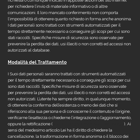
richiesta o comunque indicati in apposite sezioni del sito internet
per richiedere l’invio di materiale informativo o di altre
comunicazioni. Il loro mancato conferimento non comporta
l’impossibilità di ottenere quanto richiesto in forma anche anonima.
I dati personali sono trattati con strumenti automatizzati per il
tempo strettamente necessario a conseguire gli scopi per cui sono
stati raccolti. Specifiche misure di sicurezza sono osservate per
prevenire la perdita dei dati, usi illeciti o non corretti ed accessi non
autorizzati al database.
Modalità del Trattamento
I Suoi dati personali saranno trattati con strumenti automatizzati
per il tempo strettamente necessario a conseguire gli scopi per cui
sono stati raccolti. Specifiche misure di sicurezza sono osservate
per prevenire la perdita dei dati, usi illeciti o non corretti ed accessi
non autorizzati. L’utente ha sempre diritto, in qualunque momento,
di ottenere la conferma dell’esistenza o meno dei dati che si
riferiscono alla sua persona e di conoscerne il contenuto e l’origine,
verificarne l’esattezza o chiederne l’integrazione o l’aggiornamento,
oppure la rettificazione (
GDPR – Regolamento UE 2016/679
). Ai
sensi del medesimo articolo Lei ha il diritto di chiedere la
cancellazione, la trasformazione in forma anonima o il blocco dei