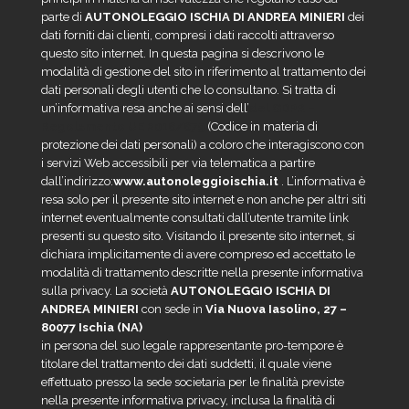
parte di
AUTONOLEGGIO ISCHIA DI ANDREA MINIERI
dei
dati forniti dai clienti, compresi i dati raccolti attraverso
questo sito internet. In questa pagina si descrivono le
modalità di gestione del sito in riferimento al trattamento dei
dati personali degli utenti che lo consultano. Si tratta di
un’informativa resa anche ai sensi dell’
del GDPR –
Regolamento UE 2016/679
(Codice in materia di
protezione dei dati personali) a coloro che interagiscono con
i servizi Web accessibili per via telematica a partire
dall’indirizzo:
www.autonoleggioischia.it
. L’informativa è
resa solo per il presente sito internet e non anche per altri siti
internet eventualmente consultati dall’utente tramite link
presenti su questo sito. Visitando il presente sito internet, si
dichiara implicitamente di avere compreso ed accettato le
modalità di trattamento descritte nella presente informativa
sulla privacy. La società
AUTONOLEGGIO ISCHIA DI
ANDREA MINIERI
con sede in
Via Nuova Iasolino, 27 –
80077 Ischia (NA)
in persona del suo legale rappresentante pro-tempore è
titolare del trattamento dei dati suddetti, il quale viene
effettuato presso la sede societaria per le finalità previste
nella presente informativa privacy, inclusa la finalità di