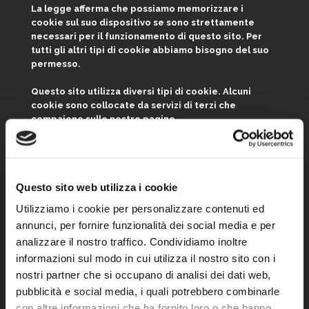
La legge afferma che possiamo memorizzare i
cookie sul suo dispositivo se sono strettamente
necessari per il funzionamento di questo sito. Per
tutti gli altri tipi di cookie abbiamo bisogno del suo
permesso.
Questo sito utilizza diversi tipi di cookie. Alcuni
cookie sono collocate da servizi di terzi che
compaiono sulle nostre pagine.
In qualsiasi momento è possibile modificare o
revocare il proprio consenso dalla Dichiarazione dei
cookie sul nostro sito Web.
Questo sito web utilizza i cookie
Scopra di più su chi siamo, come può contattarci e
Utilizziamo i cookie per personalizzare contenuti ed
come trattiamo i dati personali nella nostra
annunci, per fornire funzionalità dei social media e per
Informativa sulla privacy.
analizzare il nostro traffico. Condividiamo inoltre
Il tuo consenso si applica ai seguenti siti web:
informazioni sul modo in cui utilizza il nostro sito con i
www.autonoleggioischia.it
nostri partner che si occupano di analisi dei dati web,
pubblicità e social media, i quali potrebbero combinarle
Il tuo stato attuale: Rifiuta.
Modifica consenso
con altre informazioni che ha fornito loro o che hanno