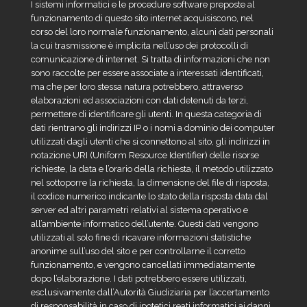
I sistemi informatici e le procedure software preposte al
funzionamento di questo sito internet acquisiscono, nel
corso del loro normale funzionamento, alcuni dati personali
la cui trasmissione è implicita nell’uso dei protocolli di
comunicazione di internet. Si tratta di informazioni che non
sono raccolte per essere associate a interessati identificati,
ma che per loro stessa natura potrebbero, attraverso
elaborazioni ed associazioni con dati detenuti da terzi,
permettere di identificare gli utenti. In questa categoria di
dati rientrano gli indirizzi IP o i nomi a dominio dei computer
utilizzati dagli utenti che si connettono al sito, gli indirizzi in
notazione URI (Uniform Resource Identifier) delle risorse
richieste, la data e l’orario della richiesta, il metodo utilizzato
nel sottoporre la richiesta, la dimensione del file di risposta,
il codice numerico indicante lo stato della risposta data dal
server ed altri parametri relativi al sistema operativo e
all’ambiente informatico dell’utente. Questi dati vengono
utilizzati al solo fine di ricavare informazioni statistiche
anonime sull’uso del sito e per controllarne il corretto
funzionamento, e vengono cancellati immediatamente
dopo l’elaborazione. I dati potrebbero essere utilizzati,
esclusivamente dall’Autorità Giudiziaria per l’accertamento
di responsabilità in caso di ipotetici reati informatici ai danni